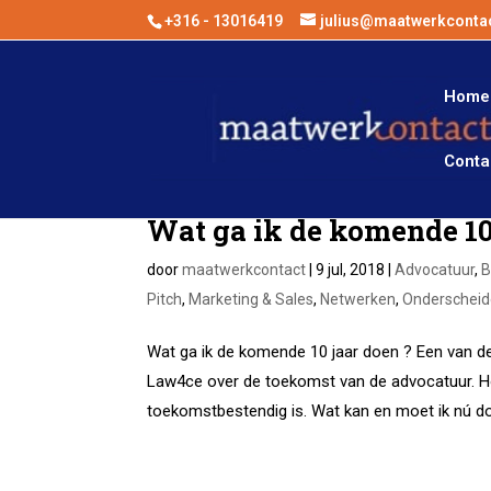
+316 - 13016419
julius@maatwerkcontac
Home
Conta
Wat ga ik de komende 10
door
maatwerkcontact
|
9 jul, 2018
|
Advocatuur
,
B
Pitch
,
Marketing & Sales
,
Netwerken
,
Onderschei
Wat ga ik de komende 10 jaar doen ? Een van de
Law4ce over de toekomst van de advocatuur. Hoe 
toekomstbestendig is. Wat kan en moet ik nú do