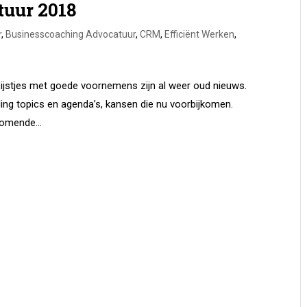
tuur 2018
r
,
Businesscoaching Advocatuur
,
CRM
,
Efficiënt Werken
,
. Lijstjes met goede voornemens zijn al weer oud nieuws.
nding topics en agenda’s, kansen die nu voorbijkomen.
komende...