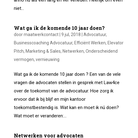
anno nu als een lang en ver verleden. Heerlijk om even
niet...
Wat ga ik de komende 10 jaar doen?
door
maatwerkcontact
|
9 jul, 2018
|
Advocatuur
,
Businesscoaching Advocatuur
,
Efficiënt Werken
,
Elevator
Pitch
,
Marketing & Sales
,
Netwerken
,
Onderscheidend
vermogen
,
vernieuwing
Wat ga ik de komende 10 jaar doen ? Een van de vele
vragen die advocaten stellen in gesprek met Law4ce
over de toekomst van de advocatuur. Hoe zorg ik
ervoor dat ik bij blijf en mijn kantoor
toekomstbestendig is. Wat kan en moet ik nú doen?
Wat moet er veranderen:...
Netwerken voor advocaten