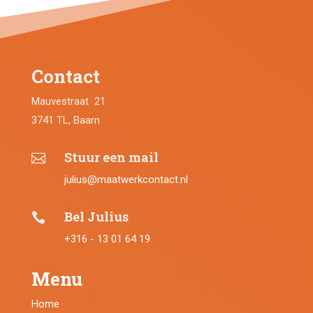
Contact
Mauvestraat 21
3741 TL, Baarn
Stuur een mail

julius@maatwerkcontact.nl
Bel Julius

+316 - 13 01 64 19
Menu
Home