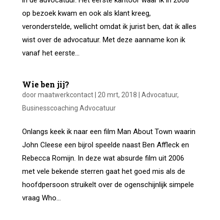
in de advocatuur. Het eerste kantoor waar ik in 2008
op bezoek kwam en ook als klant kreeg,
veronderstelde, wellicht omdat ik jurist ben, dat ik alles
wist over de advocatuur. Met deze aanname kon ik
vanaf het eerste...
Wie ben jij?
door
maatwerkcontact
|
20 mrt, 2018
|
Advocatuur
,
Businesscoaching Advocatuur
Onlangs keek ik naar een film Man About Town waarin
John Cleese een bijrol speelde naast Ben Affleck en
Rebecca Romijn. In deze wat absurde film uit 2006
met vele bekende sterren gaat het goed mis als de
hoofdpersoon struikelt over de ogenschijnlijk simpele
vraag Who...