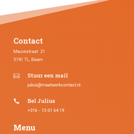
Contact
Mauvestraat 21
3741 TL, Baarn
Stuur een mail

julius@maatwerkcontact.nl
Bel Julius

+316 - 13 01 64 19
Menu